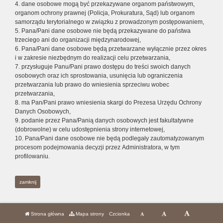
4. dane osobowe mogą być przekazywane organom państwowym,
organom ochrony prawnej (Policja, Prokuratura, Sąd) lub organom
samorządu terytorialnego w związku z prowadzonym postępowaniem,
5. Pana/Pani dane osobowe nie będą przekazywane do państwa
trzeciego ani do organizacji międzynarodowej,
6. Pana/Pani dane osobowe będą przetwarzane wyłącznie przez okres
i w zakresie niezbędnym do realizacji celu przetwarzania,
7. przysługuje Panu/Pani prawo dostępu do treści swoich danych
osobowych oraz ich sprostowania, usunięcia lub ograniczenia
przetwarzania lub prawo do wniesienia sprzeciwu wobec
przetwarzania,
8. ma Pan/Pani prawo wniesienia skargi do Prezesa Urzędu Ochrony
Danych Osobowych,
9. podanie przez Pana/Panią danych osobowych jest fakultatywne
(dobrowolne) w celu udostępnienia strony internetowej,
10. Pana/Pani dane osobowe nie będą podlegały zautomatyzowanym
procesom podejmowania decyzji przez Administratora, w tym
profilowaniu.
zamknij
Strona główna
Mapa strony
Czcionka