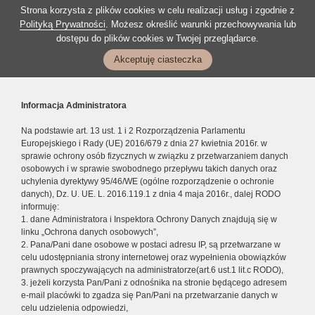
Strona korzysta z plików cookies w celu realizacji usług i zgodnie z
Polityką Prywatności
. Możesz określić warunki przechowywania lub
dostępu do plików cookies w Twojej przeglądarce.
Akceptuję ciasteczka
Informacja Administratora
Na podstawie art. 13 ust. 1 i 2 Rozporządzenia Parlamentu
Europejskiego i Rady (UE) 2016/679 z dnia 27 kwietnia 2016r. w
sprawie ochrony osób fizycznych w związku z przetwarzaniem danych
osobowych i w sprawie swobodnego przepływu takich danych oraz
uchylenia dyrektywy 95/46/WE (ogólne rozporządzenie o ochronie
danych), Dz. U. UE. L. 2016.119.1 z dnia 4 maja 2016r., dalej RODO
informuję:
1. dane Administratora i Inspektora Ochrony Danych znajdują się w
linku „Ochrona danych osobowych”,
2. Pana/Pani dane osobowe w postaci adresu IP, są przetwarzane w
celu udostępniania strony internetowej oraz wypełnienia obowiązków
prawnych spoczywających na administratorze(art.6 ust.1 lit.c RODO),
3. jeżeli korzysta Pan/Pani z odnośnika na stronie będącego adresem
e-mail placówki to zgadza się Pan/Pani na przetwarzanie danych w
celu udzielenia odpowiedzi,