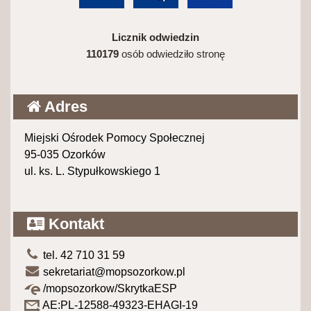
Licznik odwiedzin
110179
osób odwiedziło stronę
Adres
Miejski Ośrodek Pomocy Społecznej
95-035 Ozorków
ul. ks. L. Stypułkowskiego 1
Kontakt
tel. 42 710 31 59
sekretariat@mopsozorkow.pl
/mopsozorkow/SkrytkaESP
AE:PL-12588-49323-EHAGI-19