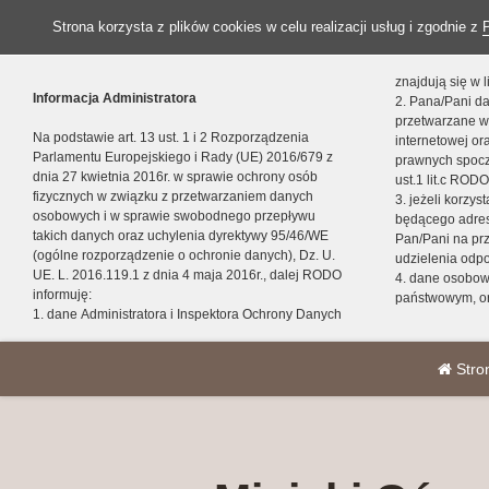
Strona korzysta z plików cookies w celu realizacji usług i zgodnie z
znajdują się w
Informacja Administratora
2. Pana/Pani da
przetwarzane w
Na podstawie art. 13 ust. 1 i 2 Rozporządzenia
internetowej o
Parlamentu Europejskiego i Rady (UE) 2016/679 z
prawnych spocz
dnia 27 kwietnia 2016r. w sprawie ochrony osób
ust.1 lit.c RODO
fizycznych w związku z przetwarzaniem danych
3. jeżeli korzy
osobowych i w sprawie swobodnego przepływu
będącego adres
takich danych oraz uchylenia dyrektywy 95/46/WE
Pan/Pani na pr
(ogólne rozporządzenie o ochronie danych), Dz. U.
udzielenia odp
UE. L. 2016.119.1 z dnia 4 maja 2016r., dalej RODO
4. dane osobo
informuję:
państwowym, or
1. dane Administratora i Inspektora Ochrony Danych
Stro