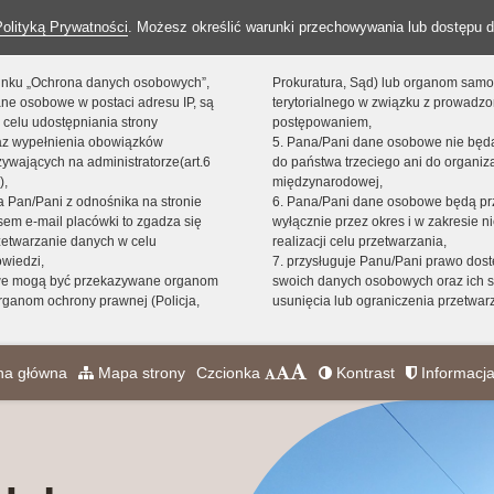
Polityką Prywatności
. Możesz określić warunki przechowywania lub dostępu d
 linku „Ochrona danych osobowych”,
Prokuratura, Sąd) lub organom sam
ne osobowe w postaci adresu IP, są
terytorialnego w związku z prowadz
 celu udostępniania strony
postępowaniem,
raz wypełnienia obowiązków
5. Pana/Pani dane osobowe nie bę
ywających na administratorze(art.6
do państwa trzeciego ani do organiza
),
międzynarodowej,
sta Pan/Pani z odnośnika na stronie
6. Pana/Pani dane osobowe będą pr
em e-mail placówki to zgadza się
wyłącznie przez okres i w zakresie 
zetwarzanie danych w celu
realizacji celu przetwarzania,
owiedzi,
7. przysługuje Panu/Pani prawo dost
we mogą być przekazywane organom
swoich danych osobowych oraz ich s
ganom ochrony prawnej (Policja,
usunięcia lub ograniczenia przetwar
na główna
Mapa strony
Czcionka
Kontrast
Informacja