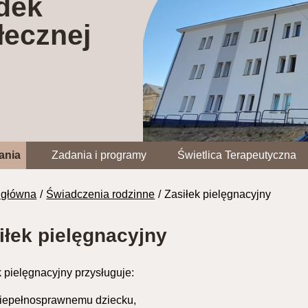
dek
ecznej
ania
Zadania i programy
Świetlica Terapeutyczna
 główna
Świadczenia rodzinne
Zasiłek pielęgnacyjny
iłek pielęgnacyjny
k pielęgnacyjny przysługuje:
iepełnosprawnemu dziecku,