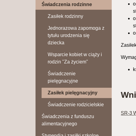
o
Świadczenia rodzinne
s
Zasiłek rodzinny
o
s
Jednorazowa zapomoga z
o
tytułu urodzenia się
dziecka
Zasiłe
Wsparcie kobiet w ciąży i
Wymag
rodzin "Za życiem"
k
Świadczenie
pielęgnacyjne
Zasiłek pielęgnacyjny
Wni
Świadczenie rodzicielskie
SR-3 W
Świadczenia z funduszu
alimentacyjnego
Stypendia i zasiłki szkolne