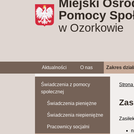
Miejski Ośro
Pomocy Społ
w Ozorkowie
Aktualności
O nas
Zakres dział
Świadczenia z pomocy
Strona
społecznej
Zas
Świadczenia pieniężne
Świadczenia niepieniężne
Zasiłe
Pracownicy socjalni
n