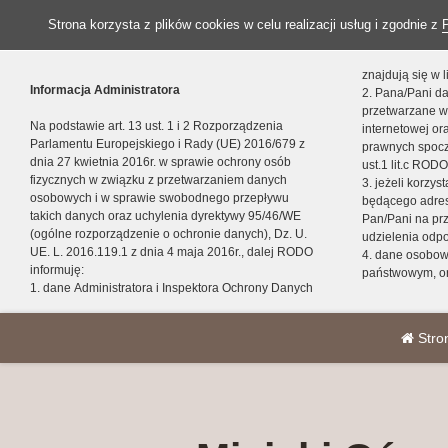
Strona korzysta z plików cookies w celu realizacji usług i zgodnie z
znajdują się w
Informacja Administratora
2. Pana/Pani da
przetwarzane w
Na podstawie art. 13 ust. 1 i 2 Rozporządzenia
internetowej o
Parlamentu Europejskiego i Rady (UE) 2016/679 z
prawnych spocz
dnia 27 kwietnia 2016r. w sprawie ochrony osób
ust.1 lit.c RODO
fizycznych w związku z przetwarzaniem danych
3. jeżeli korzy
osobowych i w sprawie swobodnego przepływu
będącego adres
takich danych oraz uchylenia dyrektywy 95/46/WE
Pan/Pani na pr
(ogólne rozporządzenie o ochronie danych), Dz. U.
udzielenia odp
UE. L. 2016.119.1 z dnia 4 maja 2016r., dalej RODO
4. dane osobo
informuję:
państwowym, or
1. dane Administratora i Inspektora Ochrony Danych
Stro