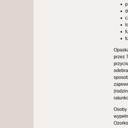
p
d
c
l
f
f
Opaska
przez 
przyci
odebra
sposob
zapewn
(rodzi
ratunk
Osoby 
wypełn
Ozorkow