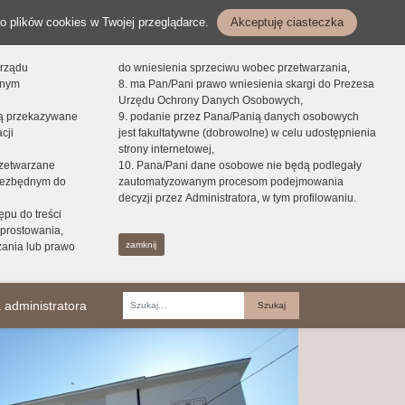
o plików cookies w Twojej przeglądarce.
Akceptuję ciasteczka
orządu
do wniesienia sprzeciwu wobec przetwarzania,
onym
8. ma Pan/Pani prawo wniesienia skargi do Prezesa
Urzędu Ochrony Danych Osobowych,
dą przekazywane
9. podanie przez Pana/Panią danych osobowych
cji
jest fakultatywne (dobrowolne) w celu udostępnienia
strony internetowej,
zetwarzane
10. Pana/Pani dane osobowe nie będą podlegały
niezbędnym do
zautomatyzowanym procesom podejmowania
decyzji przez Administratora, w tym profilowaniu.
ępu do treści
prostowania,
zamknij
zania lub prawo
 administratora
Fraza