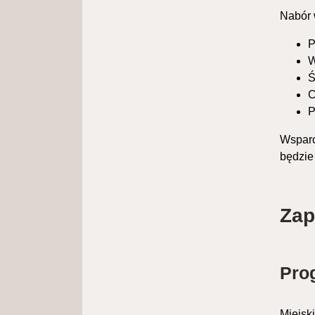
Nabór 
P
W
Ś
C
P
Wsparc
będzie
Zap
Pro
Miejsk