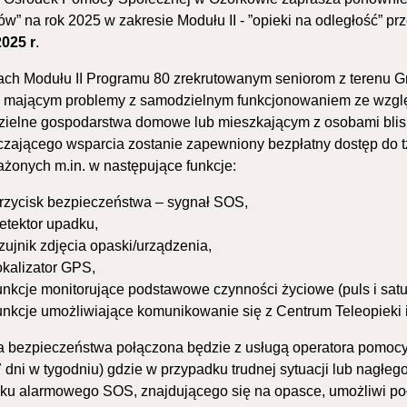
ów” na rok 2025 w zakresie Modułu II - ”opieki na odległość” p
2025 r
.
ch Modułu II Programu 80 zrekrutowanym seniorom z terenu Gm
, mającym problemy z samodzielnym funkcjonowaniem ze wzgl
ielne gospodarstwa domowe lub mieszkającym z osobami bliski
czającego wsparcia zostanie zapewniony bezpłatny dostęp do 
żonych m.in. w następujące funkcje:
rzycisk bezpieczeństwa – sygnał SOS,
etektor upadku,
zujnik zdjęcia opaski/urządzenia,
okalizator GPS,
unkcje monitorujące podstawowe czynności życiowe (puls i satu
unkcje umożliwiające komunikowanie się z Centrum Teleopieki 
 bezpieczeństwa połączona będzie z usługą operatora pomocy (
7 dni w tygodniu) gdzie w przypadku trudnej sytuacji lub nagłeg
sku alarmowego SOS, znajdującego się na opasce, umożliwi poł