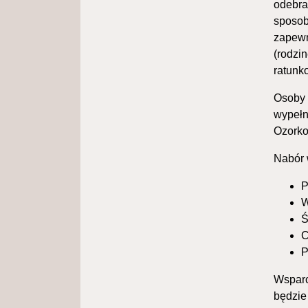
odebra
sposob
zapewn
(rodzi
ratunk
Osoby 
wypełn
Ozorkow
Nabór 
P
W
Ś
C
P
Wsparc
będzie