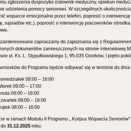
niu zgłoszenia dyspozytor (ratownik medyczny, opiekun medycz
ie udzielenia pomocy seniorowi. W szczególnych okolicznoś
ić wsparcie emocjonalne przez telefon, poprosić o interwencję
nę, sąsiadów etc.), poprosić o interwencję pracowników ośrod
owe.
zainteresowane zapraszamy do zapoznania się z Regulaminem 
ionych dokumentów zamieszczonych na stronie internetowej 
ie ul. Ks. L. Stypułkowskiego 1, 95-035 Ozorków, I piętro pokój
wniosków do Programu będzie odbywać się w terminie do dni
oniedziałek 08:00 – 16:00
torek 09:00 – 17:00
roda 08:00 – 16:00
zwartek 08:00 – 16:00
iątek 08:00 – 16:00
ie w ramach Modułu II Programu „ Korpus Wsparcia Seniorów” n
 do
31.12.2025
roku.