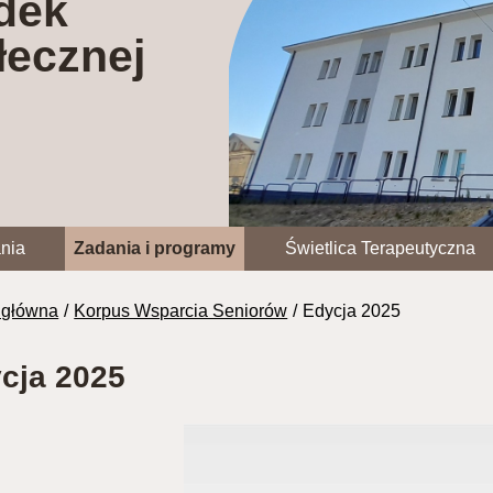
dek
ecznej
ania
Zadania i programy
Świetlica Terapeutyczna
 główna
Korpus Wsparcia Seniorów
Edycja 2025
cja 2025