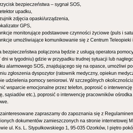
rzycisk bezpieczeństwa – sygnał SOS,
etektor upadku,
zujnik zdjęcia opaski/urządzenia,
okalizator GPS,
unkcje monitorujące podstawowe czynności życiowe (puls i satu
unkcje umożliwiające komunikowanie się z Centrum Teleopieki 
 bezpieczeństwa połączona będzie z usługą operatora pomocy (
7 dni w tygodniu) gdzie w przypadku trudnej sytuacji lub nagłeg
sku alarmowego SOS, znajdującego się na opasce, umożliwi poł
niu zgłoszenia dyspozytor (ratownik medyczny, opiekun medycz
ie udzielenia pomocy seniorowi. W szczególnych okolicznoś
ić wsparcie emocjonalne przez telefon, poprosić o interwencję
nę, sąsiadów etc.), poprosić o interwencję pracowników ośrod
owe.
zainteresowane zapraszamy do zapoznania się z Regulaminem 
ionych dokumentów zamieszczonych na stronie internetowej 
ie ul. Ks. L. Stypułkowskiego 1, 95-035 Ozorków, I piętro pokój