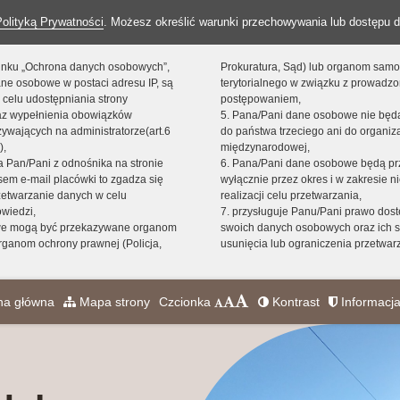
Polityką Prywatności
. Możesz określić warunki przechowywania lub dostępu d
 linku „Ochrona danych osobowych”,
Prokuratura, Sąd) lub organom sam
ne osobowe w postaci adresu IP, są
terytorialnego w związku z prowadz
 celu udostępniania strony
postępowaniem,
raz wypełnienia obowiązków
5. Pana/Pani dane osobowe nie bę
ywających na administratorze(art.6
do państwa trzeciego ani do organiza
),
międzynarodowej,
sta Pan/Pani z odnośnika na stronie
6. Pana/Pani dane osobowe będą pr
em e-mail placówki to zgadza się
wyłącznie przez okres i w zakresie 
zetwarzanie danych w celu
realizacji celu przetwarzania,
owiedzi,
7. przysługuje Panu/Pani prawo dost
we mogą być przekazywane organom
swoich danych osobowych oraz ich s
ganom ochrony prawnej (Policja,
usunięcia lub ograniczenia przetwar
na główna
Mapa strony
Czcionka
Kontrast
Informacja