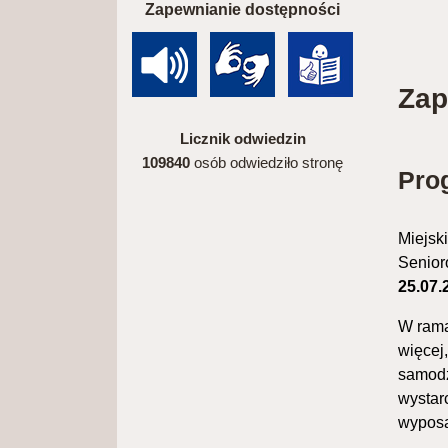
Zapewnianie dostępności
Zap
Licznik odwiedzin
109840
osób odwiedziło stronę
Pro
Miejsk
Senior
25.07.
W rama
więcej
samodz
wystar
wyposa