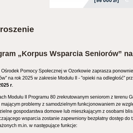
roszenie
gram „Korpus Wsparcia Seniorów” na r
i Ośrodek Pomocy Społecznej w Ozorkowie zaprasza ponownie
ów” na rok 2025 w zakresie Modułu II - ”opieki na odległość” p
2025 r
.
ch Modułu II Programu 80 zrekrutowanym seniorom z terenu Gm
, mającym problemy z samodzielnym funkcjonowaniem ze wzgl
ielne gospodarstwa domowe lub mieszkającym z osobami bliski
czającego wsparcia zostanie zapewniony bezpłatny dostęp do 
żonych m.in. w następujące funkcje: