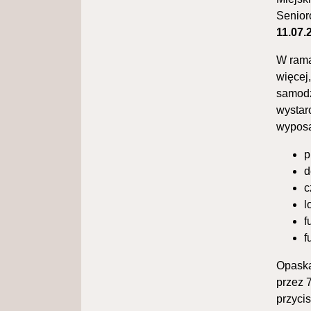
Senior
11.07.
W rama
więcej
samodz
wystar
wyposa
p
d
c
l
f
f
Opaska
przez 
przyci