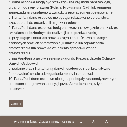
4. dane osobowe mogą być przekazywane organom państwowym,
organom ochrony prawnej (Policja, Prokuratura, Sąd) lub organom
samorządu terytorialnego w związku z prowadzonym postępowaniem,
5. Pana/Pani dane osobowe nie będą przekazywane do państwa
trzeciego ani do organizacji międzynarodowej,
6. Pana/Pani dane osobowe będą przetwarzane wyłącznie przez okres
i w zakresie niezbędnym do realizacji celu przetwarzania,
7. przysługuje Panu/Pani prawo dostępu do treści swoich danych
osobowych oraz ich sprostowania, usunięcia lub ograniczenia
przetwarzania lub prawo do wniesienia sprzeciwu wobec
przetwarzania,
8. ma Pan/Pani prawo wniesienia skargi do Prezesa Urzędu Ochrony
Danych Osobowych,
9. podanie przez Pana/Panią danych osobowych jest fakultatywne
(dobrowolne) w celu udostępnienia strony internetowej,
10. Pana/Pani dane osobowe nie będą podlegały zautomatyzowanym
procesom podejmowania decyzji przez Administratora, w tym
profilowaniu.
zamknij
Strona główna
Mapa strony
Czcionka