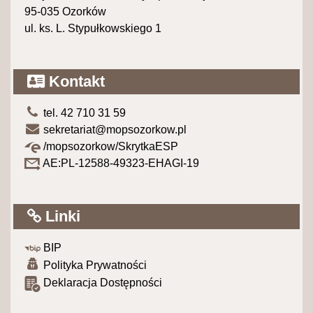
95-035 Ozorków
ul. ks. L. Stypułkowskiego 1
Kontakt
tel. 42 710 31 59
sekretariat@mopsozorkow.pl
/mopsozorkow/SkrytkaESP
AE:PL-12588-49323-EHAGI-19
Linki
BIP
Polityka Prywatności
Deklaracja Dostępności