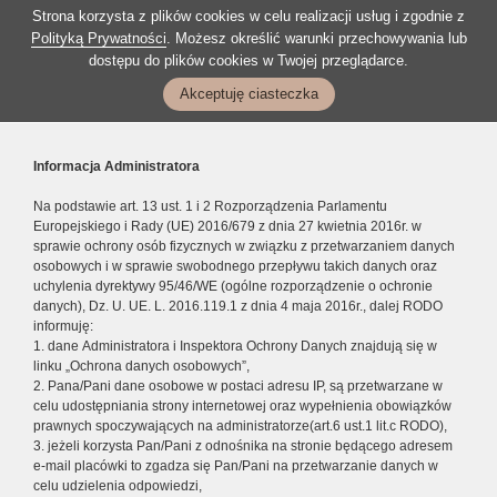
Strona korzysta z plików cookies w celu realizacji usług i zgodnie z
Polityką Prywatności
. Możesz określić warunki przechowywania lub
dostępu do plików cookies w Twojej przeglądarce.
Akceptuję ciasteczka
Informacja Administratora
Na podstawie art. 13 ust. 1 i 2 Rozporządzenia Parlamentu
Europejskiego i Rady (UE) 2016/679 z dnia 27 kwietnia 2016r. w
sprawie ochrony osób fizycznych w związku z przetwarzaniem danych
osobowych i w sprawie swobodnego przepływu takich danych oraz
uchylenia dyrektywy 95/46/WE (ogólne rozporządzenie o ochronie
danych), Dz. U. UE. L. 2016.119.1 z dnia 4 maja 2016r., dalej RODO
informuję:
1. dane Administratora i Inspektora Ochrony Danych znajdują się w
linku „Ochrona danych osobowych”,
2. Pana/Pani dane osobowe w postaci adresu IP, są przetwarzane w
celu udostępniania strony internetowej oraz wypełnienia obowiązków
prawnych spoczywających na administratorze(art.6 ust.1 lit.c RODO),
3. jeżeli korzysta Pan/Pani z odnośnika na stronie będącego adresem
e-mail placówki to zgadza się Pan/Pani na przetwarzanie danych w
celu udzielenia odpowiedzi,