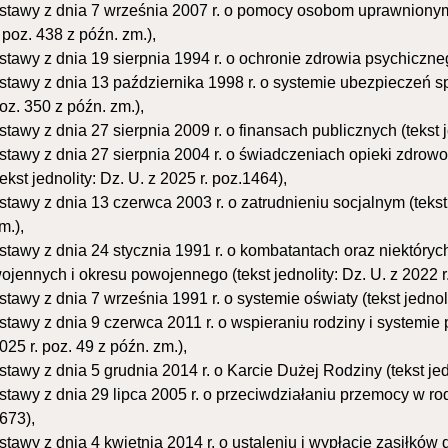
stawy z dnia 7 września 2007 r. o pomocy osobom uprawnionym d
. poz. 438 z późn. zm.),
stawy z dnia 19 sierpnia 1994 r. o ochronie zdrowia psychicznego 
stawy z dnia 13 października 1998 r. o systemie ubezpieczeń spo
oz. 350 z późn. zm.),
stawy z dnia 27 sierpnia 2009 r. o finansach publicznych (tekst j
stawy z dnia 27 sierpnia 2004 r. o świadczeniach opieki zdro
tekst jednolity: Dz. U. z 2025 r. poz.1464),
stawy z dnia 13 czerwca 2003 r. o zatrudnieniu socjalnym (tekst j
m.),
stawy z dnia 24 stycznia 1991 r. o kombatantach oraz niektóryc
ojennych i okresu powojennego (tekst jednolity: Dz. U. z 2022 r
stawy z dnia 7 września 1991 r. o systemie oświaty (tekst jednoli
stawy z dnia 9 czerwca 2011 r. o wspieraniu rodziny i systemie p
025 r. poz. 49 z późn. zm.),
stawy z dnia 5 grudnia 2014 r. o Karcie Dużej Rodziny (tekst jedn
stawy z dnia 29 lipca 2005 r. o przeciwdziałaniu przemocy w rodzi
673),
stawy z dnia 4 kwietnia 2014 r. o ustaleniu i wypłacie zasiłków 