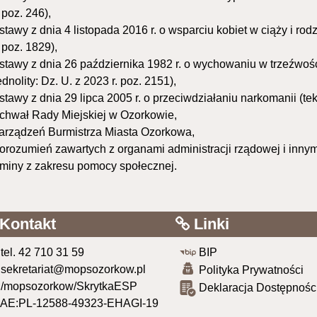
. poz. 246),
stawy z dnia 4 listopada 2016 r. o wsparciu kobiet w ciąży i rodz
. poz. 1829),
stawy z dnia 26 października 1982 r. o wychowaniu w trzeźwości
ednolity: Dz. U. z 2023 r. poz. 2151),
stawy z dnia 29 lipca 2005 r. o przeciwdziałaniu narkomanii (teks
chwał Rady Miejskiej w Ozorkowie,
arządzeń Burmistrza Miasta Ozorkowa,
orozumień zawartych z organami administracji rządowej i inn
miny z zakresu pomocy społecznej.
Kontakt
Linki
tel. 42 710 31 59
BIP
sekretariat@mopsozorkow.pl
Polityka Prywatności
/mopsozorkow/SkrytkaESP
Deklaracja Dostępnośc
AE:PL-12588-49323-EHAGI-19