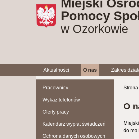
Miejski Ośro
Pomocy Społ
w Ozorkowie
Aktualności
O nas
Zakres dział
Pracownicy
Strona
Wykaz telefonów
O n
Oferty pracy
Miejsk
Kalendarz wypłat świadczeń
do rea
Ochrona danych osobowych