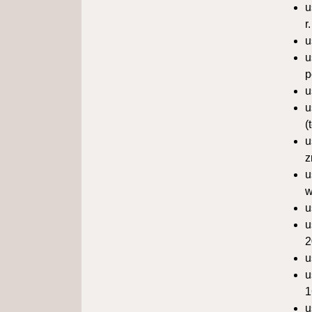
u
r
u
u
p
u
u
(
u
z
u
w
u
u
2
u
u
1
u