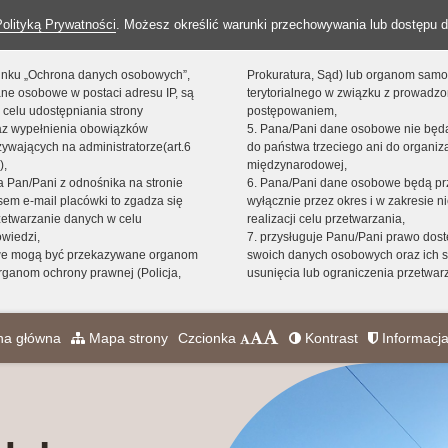
Polityką Prywatności
. Możesz określić warunki przechowywania lub dostępu d
 linku „Ochrona danych osobowych”,
Prokuratura, Sąd) lub organom sam
ne osobowe w postaci adresu IP, są
terytorialnego w związku z prowadz
 celu udostępniania strony
postępowaniem,
raz wypełnienia obowiązków
5. Pana/Pani dane osobowe nie bę
ywających na administratorze(art.6
do państwa trzeciego ani do organiza
),
międzynarodowej,
sta Pan/Pani z odnośnika na stronie
6. Pana/Pani dane osobowe będą pr
em e-mail placówki to zgadza się
wyłącznie przez okres i w zakresie 
zetwarzanie danych w celu
realizacji celu przetwarzania,
owiedzi,
7. przysługuje Panu/Pani prawo dost
we mogą być przekazywane organom
swoich danych osobowych oraz ich s
ganom ochrony prawnej (Policja,
usunięcia lub ograniczenia przetwar
na główna
Mapa strony
Czcionka
Kontrast
Informacja