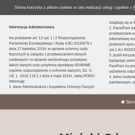
Strona korzysta z plików cookies w celu realizacji usług i zgodnie z
znajdują się w
Informacja Administratora
2. Pana/Pani da
przetwarzane w
Na podstawie art. 13 ust. 1 i 2 Rozporządzenia
internetowej o
Parlamentu Europejskiego i Rady (UE) 2016/679 z
prawnych spocz
dnia 27 kwietnia 2016r. w sprawie ochrony osób
ust.1 lit.c RODO
fizycznych w związku z przetwarzaniem danych
3. jeżeli korzy
osobowych i w sprawie swobodnego przepływu
będącego adres
takich danych oraz uchylenia dyrektywy 95/46/WE
Pan/Pani na pr
(ogólne rozporządzenie o ochronie danych), Dz. U.
udzielenia odp
UE. L. 2016.119.1 z dnia 4 maja 2016r., dalej RODO
4. dane osobo
informuję:
państwowym, or
1. dane Administratora i Inspektora Ochrony Danych
Stro