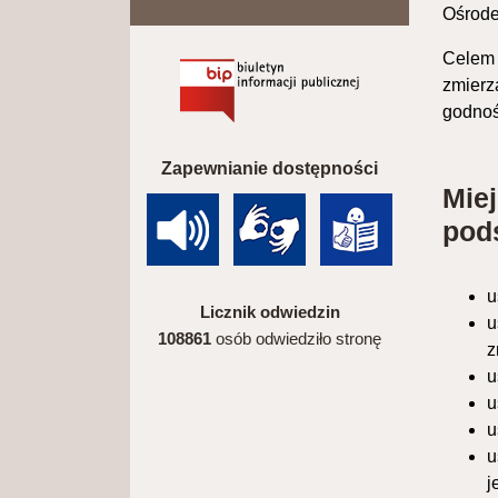
Ośrode
Celem 
zmierz
godnoś
Zapewnianie dostępności
Mie
pod
u
Licznik odwiedzin
u
108861
osób odwiedziło stronę
z
u
u
u
u
j