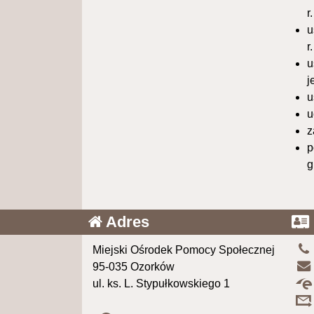
r
u
r
u
j
u
u
z
p
g
Adres
Miejski Ośrodek Pomocy Społecznej
95-035 Ozorków
ul. ks. L. Stypułkowskiego 1