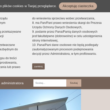
o plików cookies w Twojej przeglądarce.
Akceptuję ciasteczka
orządu
do wniesienia sprzeciwu wobec przetwarzania,
onym
8. ma Pan/Pani prawo wniesienia skargi do Prezesa
Urzędu Ochrony Danych Osobowych,
dą przekazywane
9. podanie przez Pana/Panią danych osobowych
cji
jest fakultatywne (dobrowolne) w celu udostępnienia
strony internetowej,
zetwarzane
10. Pana/Pani dane osobowe nie będą podlegały
niezbędnym do
zautomatyzowanym procesom podejmowania
decyzji przez Administratora, w tym profilowaniu.
ępu do treści
prostowania,
zamknij
zania lub prawo
 administratora
Fraza