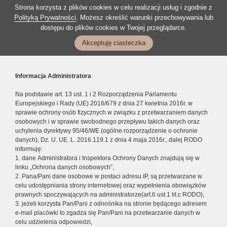
Strona korzysta z plików cookies w celu realizacji usług i zgodnie z
Polityką Prywatności
. Możesz określić warunki przechowywania lub
dostępu do plików cookies w Twojej przeglądarce.
Akceptuję ciasteczka
Informacja Administratora
Na podstawie art. 13 ust. 1 i 2 Rozporządzenia Parlamentu
Europejskiego i Rady (UE) 2016/679 z dnia 27 kwietnia 2016r. w
sprawie ochrony osób fizycznych w związku z przetwarzaniem danych
osobowych i w sprawie swobodnego przepływu takich danych oraz
uchylenia dyrektywy 95/46/WE (ogólne rozporządzenie o ochronie
danych), Dz. U. UE. L. 2016.119.1 z dnia 4 maja 2016r., dalej RODO
informuję:
1. dane Administratora i Inspektora Ochrony Danych znajdują się w
linku „Ochrona danych osobowych”,
2. Pana/Pani dane osobowe w postaci adresu IP, są przetwarzane w
celu udostępniania strony internetowej oraz wypełnienia obowiązków
prawnych spoczywających na administratorze(art.6 ust.1 lit.c RODO),
3. jeżeli korzysta Pan/Pani z odnośnika na stronie będącego adresem
e-mail placówki to zgadza się Pan/Pani na przetwarzanie danych w
celu udzielenia odpowiedzi,