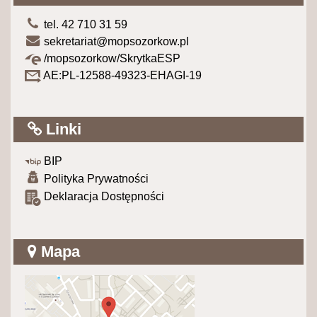
tel. 42 710 31 59
sekretariat@mopsozorkow.pl
/mopsozorkow/SkrytkaESP
AE:PL-12588-49323-EHAGI-19
Linki
BIP
Polityka Prywatności
Deklaracja Dostępności
Mapa