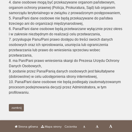
4. dane osobowe mogą być przekazywane organom państwowym,
organom ochrony prawnej (Policja, Prokuratura, Sąd) lub organom
samorządu terytorialnego w związku z prowadzonym postępowaniem,
5. Pana/Pani dane osobowe nie będą przekazywane do państwa
trzeciego ani do organizacji międzynarodowej,
6. Pana/Pani dane osobowe będą przetwarzane wyłącznie przez okres
i w zakresie niezbędnym do realizacji celu przetwarzania,
7. przysługuje Panu/Pani prawo dostępu do treści swoich danych
osobowych oraz ich sprostowania, usunięcia lub ograniczenia
przetwarzania lub prawo do wniesienia sprzeciwu wobec
przetwarzania,
8. ma Pan/Pani prawo wniesienia skargi do Prezesa Urzędu Ochrony
Danych Osobowych,
9. podanie przez Pana/Panią danych osobowych jest fakultatywne
(dobrowolne) w celu udostępnienia strony internetowej,
10. Pana/Pani dane osobowe nie będą podlegały zautomatyzowanym
procesom podejmowania decyzji przez Administratora, w tym
profilowaniu.
zamknij
Strona główna
Mapa strony
Czcionka