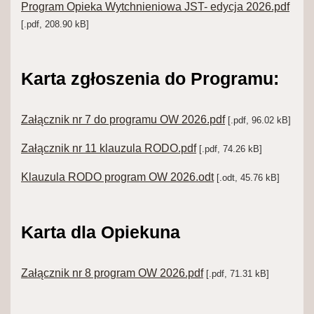
Program Opieka Wytchnieniowa JST- edycja 2026.pdf
[.pdf, 208.90 kB]
Karta zgłoszenia do Programu:
Załącznik nr 7 do programu OW 2026.pdf
[.pdf, 96.02 kB]
Załącznik nr 11 klauzula RODO.pdf
[.pdf, 74.26 kB]
Klauzula RODO program OW 2026.odt
[.odt, 45.76 kB]
Karta dla Opiekuna
Załącznik nr 8 program OW 2026.pdf
[.pdf, 71.31 kB]