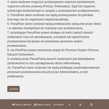
4. dane osobowe mogą być przekazywane organom państwowym,
organom ochrony prawnej (Policja, Prokuratura, Sąd) lub organom
samorządu terytorialnego w związku z prowadzonym postępowaniem,
5. Pana/Pani dane osobowe nie będą przekazywane do państwa
trzeciego ani do organizacji międzynarodowej,
6. Pana/Pani dane osobowe będą przetwarzane wyłącznie przez okres
i w zakresie niezbędnym do realizacji celu przetwarzania,
7. przysługuje Panu/Pani prawo dostępu do treści swoich danych
osobowych oraz ich sprostowania, usunięcia lub ograniczenia
przetwarzania lub prawo do wniesienia sprzeciwu wobec
przetwarzania,
8. ma Pan/Pani prawo wniesienia skargi do Prezesa Urzędu Ochrony
Danych Osobowych,
9. podanie przez Pana/Panią danych osobowych jest fakultatywne
(dobrowolne) w celu udostępnienia strony internetowej,
10. Pana/Pani dane osobowe nie będą podlegały zautomatyzowanym
procesom podejmowania decyzji przez Administratora, w tym
profilowaniu.
zamknij
Strona główna
Mapa strony
Czcionka