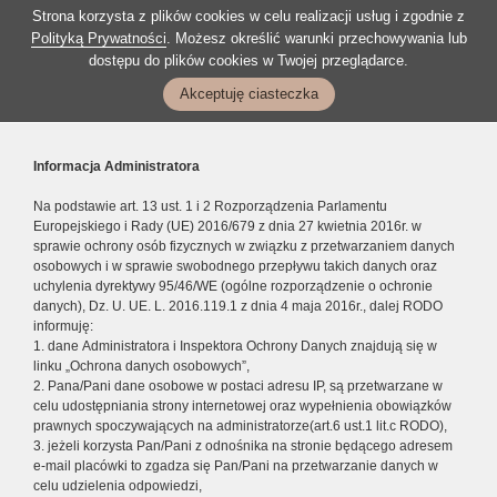
Strona korzysta z plików cookies w celu realizacji usług i zgodnie z
Polityką Prywatności
. Możesz określić warunki przechowywania lub
dostępu do plików cookies w Twojej przeglądarce.
Akceptuję ciasteczka
Informacja Administratora
Na podstawie art. 13 ust. 1 i 2 Rozporządzenia Parlamentu
Europejskiego i Rady (UE) 2016/679 z dnia 27 kwietnia 2016r. w
sprawie ochrony osób fizycznych w związku z przetwarzaniem danych
osobowych i w sprawie swobodnego przepływu takich danych oraz
uchylenia dyrektywy 95/46/WE (ogólne rozporządzenie o ochronie
danych), Dz. U. UE. L. 2016.119.1 z dnia 4 maja 2016r., dalej RODO
informuję:
1. dane Administratora i Inspektora Ochrony Danych znajdują się w
linku „Ochrona danych osobowych”,
2. Pana/Pani dane osobowe w postaci adresu IP, są przetwarzane w
celu udostępniania strony internetowej oraz wypełnienia obowiązków
prawnych spoczywających na administratorze(art.6 ust.1 lit.c RODO),
3. jeżeli korzysta Pan/Pani z odnośnika na stronie będącego adresem
e-mail placówki to zgadza się Pan/Pani na przetwarzanie danych w
celu udzielenia odpowiedzi,