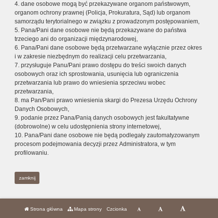
4. dane osobowe mogą być przekazywane organom państwowym,
organom ochrony prawnej (Policja, Prokuratura, Sąd) lub organom
samorządu terytorialnego w związku z prowadzonym postępowaniem,
5. Pana/Pani dane osobowe nie będą przekazywane do państwa
trzeciego ani do organizacji międzynarodowej,
6. Pana/Pani dane osobowe będą przetwarzane wyłącznie przez okres
i w zakresie niezbędnym do realizacji celu przetwarzania,
7. przysługuje Panu/Pani prawo dostępu do treści swoich danych
osobowych oraz ich sprostowania, usunięcia lub ograniczenia
przetwarzania lub prawo do wniesienia sprzeciwu wobec
przetwarzania,
8. ma Pan/Pani prawo wniesienia skargi do Prezesa Urzędu Ochrony
Danych Osobowych,
9. podanie przez Pana/Panią danych osobowych jest fakultatywne
(dobrowolne) w celu udostępnienia strony internetowej,
10. Pana/Pani dane osobowe nie będą podlegały zautomatyzowanym
procesom podejmowania decyzji przez Administratora, w tym
profilowaniu.
zamknij
Strona główna
Mapa strony
Czcionka