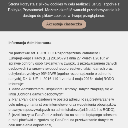
Strona korzysta z plików cookies w celu realizacji usług i zgodnie z
Polityką Prywatności
. Możesz określić warunki przechowywania lub
dostępu do plików cookies w Twojej przeglądarce.
Akceptuję ciasteczka
Informacja Administratora
Na podstawie art. 13 ust. 1 i 2 Rozporządzenia Parlamentu
Europejskiego i Rady (UE) 2016/679 z dnia 27 kwietnia 2016r. w
sprawie ochrony osób fizycznych w związku z przetwarzaniem danych
osobowych i w sprawie swobodnego przepływu takich danych oraz
uchylenia dyrektywy 95/46/WE (ogólne rozporządzenie o ochronie
danych), Dz. U. UE. L. 2016.119.1 z dnia 4 maja 2016r., dalej RODO
informuję:
1. dane Administratora i Inspektora Ochrony Danych znajdują się w
linku „Ochrona danych osobowych”,
2. Pana/Pani dane osobowe w postaci adresu IP, są przetwarzane w
celu udostępniania strony internetowej oraz wypełnienia obowiązków
prawnych spoczywających na administratorze(art.6 ust.1 lit.c RODO),
3. jeżeli korzysta Pan/Pani z odnośnika na stronie będącego adresem
e-mail placówki to zgadza się Pan/Pani na przetwarzanie danych w
celu udzielenia odpowiedzi,