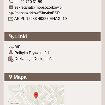
tel. 42 710 31 59
sekretariat@mopsozorkow.pl
/mopsozorkow/SkrytkaESP
AE:PL-12588-49323-EHAGI-19
Linki
BIP
Polityka Prywatności
Deklaracja Dostępności
Mapa