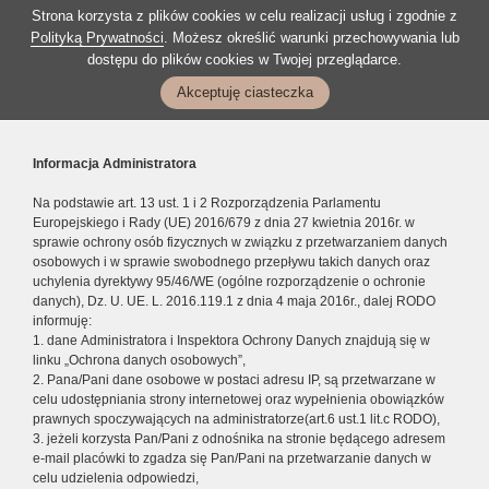
Strona korzysta z plików cookies w celu realizacji usług i zgodnie z
Polityką Prywatności
. Możesz określić warunki przechowywania lub
dostępu do plików cookies w Twojej przeglądarce.
Akceptuję ciasteczka
Informacja Administratora
Na podstawie art. 13 ust. 1 i 2 Rozporządzenia Parlamentu
Europejskiego i Rady (UE) 2016/679 z dnia 27 kwietnia 2016r. w
sprawie ochrony osób fizycznych w związku z przetwarzaniem danych
osobowych i w sprawie swobodnego przepływu takich danych oraz
uchylenia dyrektywy 95/46/WE (ogólne rozporządzenie o ochronie
danych), Dz. U. UE. L. 2016.119.1 z dnia 4 maja 2016r., dalej RODO
informuję:
1. dane Administratora i Inspektora Ochrony Danych znajdują się w
linku „Ochrona danych osobowych”,
2. Pana/Pani dane osobowe w postaci adresu IP, są przetwarzane w
celu udostępniania strony internetowej oraz wypełnienia obowiązków
prawnych spoczywających na administratorze(art.6 ust.1 lit.c RODO),
3. jeżeli korzysta Pan/Pani z odnośnika na stronie będącego adresem
e-mail placówki to zgadza się Pan/Pani na przetwarzanie danych w
celu udzielenia odpowiedzi,