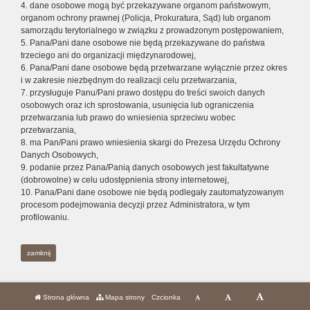
4. dane osobowe mogą być przekazywane organom państwowym,
organom ochrony prawnej (Policja, Prokuratura, Sąd) lub organom
samorządu terytorialnego w związku z prowadzonym postępowaniem,
5. Pana/Pani dane osobowe nie będą przekazywane do państwa
trzeciego ani do organizacji międzynarodowej,
6. Pana/Pani dane osobowe będą przetwarzane wyłącznie przez okres
i w zakresie niezbędnym do realizacji celu przetwarzania,
7. przysługuje Panu/Pani prawo dostępu do treści swoich danych
osobowych oraz ich sprostowania, usunięcia lub ograniczenia
przetwarzania lub prawo do wniesienia sprzeciwu wobec
przetwarzania,
8. ma Pan/Pani prawo wniesienia skargi do Prezesa Urzędu Ochrony
Danych Osobowych,
9. podanie przez Pana/Panią danych osobowych jest fakultatywne
(dobrowolne) w celu udostępnienia strony internetowej,
10. Pana/Pani dane osobowe nie będą podlegały zautomatyzowanym
procesom podejmowania decyzji przez Administratora, w tym
profilowaniu.
zamknij
Strona główna
Mapa strony
Czcionka