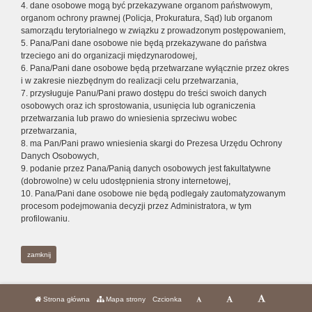
4. dane osobowe mogą być przekazywane organom państwowym,
organom ochrony prawnej (Policja, Prokuratura, Sąd) lub organom
samorządu terytorialnego w związku z prowadzonym postępowaniem,
5. Pana/Pani dane osobowe nie będą przekazywane do państwa
trzeciego ani do organizacji międzynarodowej,
6. Pana/Pani dane osobowe będą przetwarzane wyłącznie przez okres
i w zakresie niezbędnym do realizacji celu przetwarzania,
7. przysługuje Panu/Pani prawo dostępu do treści swoich danych
osobowych oraz ich sprostowania, usunięcia lub ograniczenia
przetwarzania lub prawo do wniesienia sprzeciwu wobec
przetwarzania,
8. ma Pan/Pani prawo wniesienia skargi do Prezesa Urzędu Ochrony
Danych Osobowych,
9. podanie przez Pana/Panią danych osobowych jest fakultatywne
(dobrowolne) w celu udostępnienia strony internetowej,
10. Pana/Pani dane osobowe nie będą podlegały zautomatyzowanym
procesom podejmowania decyzji przez Administratora, w tym
profilowaniu.
zamknij
Strona główna
Mapa strony
Czcionka