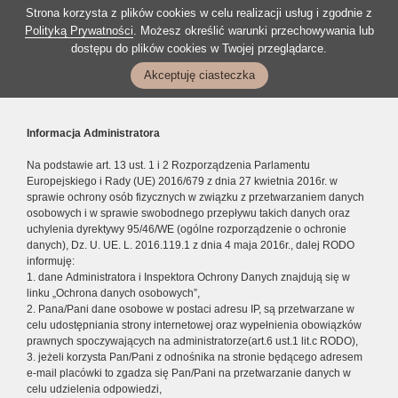
Strona korzysta z plików cookies w celu realizacji usług i zgodnie z
Polityką Prywatności
. Możesz określić warunki przechowywania lub
dostępu do plików cookies w Twojej przeglądarce.
Akceptuję ciasteczka
Informacja Administratora
Na podstawie art. 13 ust. 1 i 2 Rozporządzenia Parlamentu
Europejskiego i Rady (UE) 2016/679 z dnia 27 kwietnia 2016r. w
sprawie ochrony osób fizycznych w związku z przetwarzaniem danych
osobowych i w sprawie swobodnego przepływu takich danych oraz
uchylenia dyrektywy 95/46/WE (ogólne rozporządzenie o ochronie
danych), Dz. U. UE. L. 2016.119.1 z dnia 4 maja 2016r., dalej RODO
informuję:
1. dane Administratora i Inspektora Ochrony Danych znajdują się w
linku „Ochrona danych osobowych”,
2. Pana/Pani dane osobowe w postaci adresu IP, są przetwarzane w
celu udostępniania strony internetowej oraz wypełnienia obowiązków
prawnych spoczywających na administratorze(art.6 ust.1 lit.c RODO),
3. jeżeli korzysta Pan/Pani z odnośnika na stronie będącego adresem
e-mail placówki to zgadza się Pan/Pani na przetwarzanie danych w
celu udzielenia odpowiedzi,