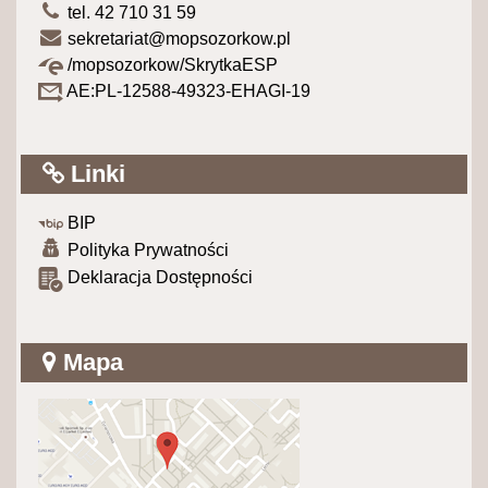
tel. 42 710 31 59
sekretariat@mopsozorkow.pl
/mopsozorkow/SkrytkaESP
AE:PL-12588-49323-EHAGI-19
Linki
BIP
Polityka Prywatności
Deklaracja Dostępności
Mapa